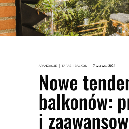
|
7 czerwca 2024
ARANŻACJE
TARAS I BALKON
Nowe tenden
balkonów: p
i zaawanso