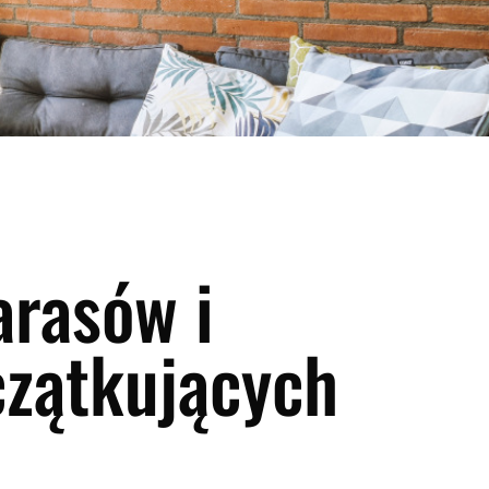
arasów i
czątkujących