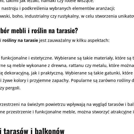
, takimi jak leżaki, hamaki czy fotele wiszące;
nastroju i podkreślenia wybranych elementów aranżacji;
wski, boho, industrialny czy rustykalny, w celu stworzenia unikato
ór mebli i roślin na tarasie?
i
rośliny na tarasie
jest zauważalny w kilku aspektach:
j funkcjonalne i estetyczne. Wybierane są takie materiały, które s
rne są meble wykonane z drewna, rattanu czy metalu, które można 
ę dekoracyjną, jak i praktyczną. Wybierane są takie gatunki, któr
 żywe kolory i przyjemne zapachy. Popularne są zarówno rośliny d
zy pergoli.
rzestrzeni na świeżym powietrzu wpływają na wygląd tarasów i bal
lone przestrzenie i funkcjonalne meble, można stworzyć atrakcyjne
i tarasów i balkonów