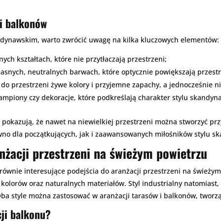
ji balkonów
ndynawskim, warto zwrócić uwagę na kilka kluczowych elementów:
ch kształtach, które nie przytłaczają przestrzeni;
 jasnych, neutralnych barwach, które optycznie powiększają przest
do przestrzeni żywe kolory i przyjemne zapachy, a jednocześnie n
 lampiony czy dekoracje, które podkreślają charakter stylu skandyn
w
pokazują, że nawet na niewielkiej przestrzeni można stworzyć przy
wno dla początkujących, jak i zaawansowanych miłośników stylu s
anżacji przestrzeni na świeżym powietrzu
równie interesujące podejścia do aranżacji przestrzeni na świeżym
lorów oraz naturalnych materiałów. Styl industrialny natomiast, 
 Oba style można zastosować w aranżacji tarasów i balkonów, tworz
cji balkonu?