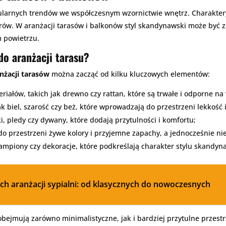
ularnych trendów we współczesnym wzornictwie wnętrz. Charakteryz
rów. W aranżacji tarasów i balkonów styl skandynawski może być
m powietrzu.
do aranżacji tarasu?
nżacji tarasów
można zacząć od kilku kluczowych elementów:
iałów, takich jak drewno czy rattan, które są trwałe i odporne na
ak biel, szarość czy beż, które wprowadzają do przestrzeni lekkość 
i, pledy czy dywany, które dodają przytulności i komfortu;
o przestrzeni żywe kolory i przyjemne zapachy, a jednocześnie ni
 lampiony czy dekoracje, które podkreślają charakter stylu skandyn
ch aranżacji sypialni: od klasycznych do nowoczesnych
bejmują zarówno minimalistyczne, jak i bardziej przytulne przest