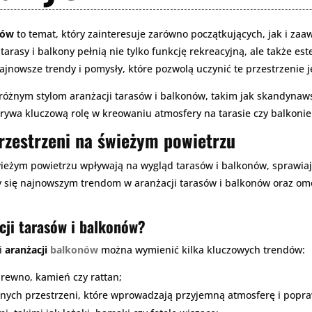
nów
to temat, który zainteresuje zarówno początkujących, jak i za
tarasy i balkony pełnią nie tylko funkcję rekreacyjną, ale także e
jnowsze trendy i pomysły, które pozwolą uczynić te przestrzenie j
j różnym stylom aranżacji tarasów i balkonów, takim jak skandynaws
rywa kluczową rolę w kreowaniu atmosfery na tarasie czy balkonie
rzestrzeni na świeżym powietrzu
ieżym powietrzu wpływają na wygląd tarasów i balkonów, sprawiając,
y się najnowszym trendom w aranżacji tarasów i balkonów oraz om
cji tarasów i balkonów?
i
aranżacji
balkonów
można wymienić kilka kluczowych trendów:
drewno, kamień czy rattan;
onych przestrzeni, które wprowadzają przyjemną atmosferę i popra