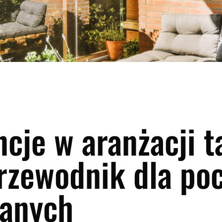
cje w aranżacji t
rzewodnik dla po
wanych