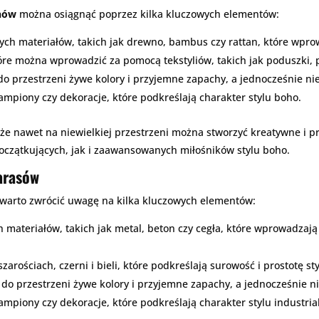
onów
można osiągnąć poprzez kilka kluczowych elementów:
h materiałów, takich jak drewno, bambus czy rattan, które wprowa
óre można wprowadzić za pomocą tekstyliów, takich jak poduszki, 
o przestrzeni żywe kolory i przyjemne zapachy, a jednocześnie ni
 lampiony czy dekoracje, które podkreślają charakter stylu boho.
że nawet na niewielkiej przestrzeni można stworzyć kreatywne i p
początkujących, jak i zaawansowanych miłośników stylu boho.
tarasów
 warto zwrócić uwagę na kilka kluczowych elementów:
ateriałów, takich jak metal, beton czy cegła, które wprowadzają 
zarościach, czerni i bieli, które podkreślają surowość i prostotę st
do przestrzeni żywe kolory i przyjemne zapachy, a jednocześnie n
 lampiony czy dekoracje, które podkreślają charakter stylu industria