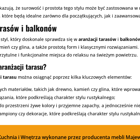
azują, że surowość i prostota tego stylu może być zastosowana w 
, które będą idealne zarówno dla początkujących, jak i zaawansowa
arasów i balkonów
y styl, który doskonale sprawdza się w
aranżacji tarasów
i
balkonó
mień czy glina, a także prostotą form i klasycznymi rozwiązaniami
przytulne i funkcjonalne miejsca do relaksu na świeżym powietrzu.
aranżacji tarasu?
i tarasu
można osiągnąć poprzez kilka kluczowych elementów:
h materiałów, takich jak drewno, kamień czy glina, które wprowadz
ązania, które podkreślają charakter stylu rustykalnego;
o przestrzeni żywe kolory i przyjemne zapachy, a jednocześnie ni
 lampiony czy dekoracje, które podkreślają charakter stylu rustykal
Kuchnia i Wnętrza wykonane przez producenta mebli Majew