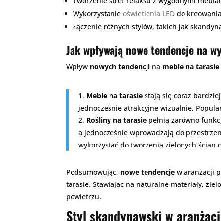
Tworzenie stref relaksu z wygodnymi meblami
Wykorzystanie
oświetlenia LED
do kreowania 
Łączenie różnych stylów, takich jak skandyna
Jak wpływają nowe tendencje na wyb
Wpływ
nowych tendencji
na
meble na tarasie
1.
Meble na tarasie
stają się coraz bardzie
jednocześnie atrakcyjne wizualnie. Popula
2.
Rośliny na tarasie
pełnią zarówno funkcj
a jednocześnie wprowadzają do przestrzeni
wykorzystać do tworzenia zielonych ścian c
Podsumowując,
nowe tendencje
w aranżacji p
tarasie. Stawiając na naturalne materiały, zie
powietrzu.
Styl skandynawski w aranżacj