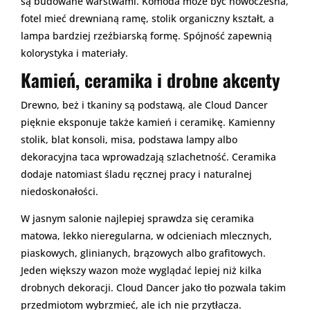
są budowane warstwami. Komoda może być nowoczesna,
fotel mieć drewnianą ramę, stolik organiczny kształt, a
lampa bardziej rzeźbiarską formę. Spójność zapewnią
kolorystyka i materiały.
Kamień, ceramika i drobne akcenty
Drewno, beż i tkaniny są podstawą, ale Cloud Dancer
pięknie eksponuje także kamień i ceramikę. Kamienny
stolik, blat konsoli, misa, podstawa lampy albo
dekoracyjna taca wprowadzają szlachetność. Ceramika
dodaje natomiast śladu ręcznej pracy i naturalnej
niedoskonałości.
W jasnym salonie najlepiej sprawdza się ceramika
matowa, lekko nieregularna, w odcieniach mlecznych,
piaskowych, glinianych, brązowych albo grafitowych.
Jeden większy wazon może wyglądać lepiej niż kilka
drobnych dekoracji. Cloud Dancer jako tło pozwala takim
przedmiotom wybrzmieć, ale ich nie przytłacza.