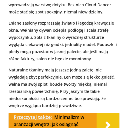
wprowadzają warstwę dotyku. Bez nich Cloud Dancer
może stać się zbyt spokojny, niemal niewidzialny.
Lniane zasłony rozpraszają światło i łagodzą krawędzie
okna. Wełniany dywan ociepla podłogę i scala strefę
wypoczynku. Sofa z tkaniny o wyraźnej strukturze
wygląda ciekawiej niż gładki, jednolity model. Poduszki i
pledy mogą pozostać w jasnej palecie, ale jeśli mają
różne faktury, salon nie będzie monotonny.
Naturalne tkaniny mają jeszcze jedną zaletę: nie
wyglądają zbyt perfekcyjnie. Len może się lekko gnieść,
wełna ma swój splot, boucle tworzy miękką, niemal
rzeźbiarską powierzchnię. Przy jasnym tle takie
niedoskonałości są bardzo cenne, bo sprawiają, że
wnętrze wygląda bardziej prawdziwie.
Przeczytaj także:
Minimalizm w
aranżacji wnętrz: jak osiągnąć