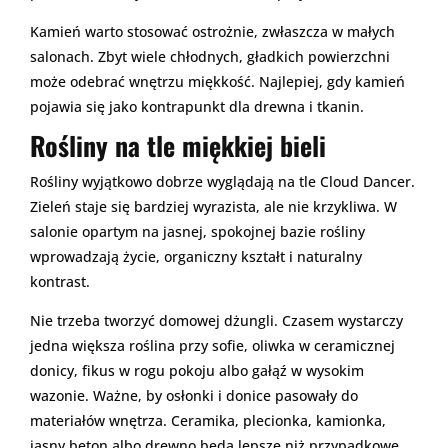
Kamień warto stosować ostrożnie, zwłaszcza w małych
salonach. Zbyt wiele chłodnych, gładkich powierzchni
może odebrać wnętrzu miękkość. Najlepiej, gdy kamień
pojawia się jako kontrapunkt dla drewna i tkanin.
Rośliny na tle miękkiej bieli
Rośliny wyjątkowo dobrze wyglądają na tle Cloud Dancer.
Zieleń staje się bardziej wyrazista, ale nie krzykliwa. W
salonie opartym na jasnej, spokojnej bazie rośliny
wprowadzają życie, organiczny kształt i naturalny
kontrast.
Nie trzeba tworzyć domowej dżungli. Czasem wystarczy
jedna większa roślina przy sofie, oliwka w ceramicznej
donicy, fikus w rogu pokoju albo gałąź w wysokim
wazonie. Ważne, by osłonki i donice pasowały do
materiałów wnętrza. Ceramika, plecionka, kamionka,
jasny beton albo drewno będą lepsze niż przypadkowe