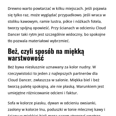
Drewno warto powtarzać w kilku miejscach. Jeśli pojawia
się tylko raz, może wyglądać przypadkowo. Jeśli wraca w
stoliku kawowym, ramie lustra, półce i nóżkach fotela,
tworzy spójną opowieść. Przy ścianach w odcieniu Cloud
Dancer taki rytm jest szczególnie widoczny, bo spokojne
tło pozwala materiałowi wybrzmieć.
Beż, czyli sposób na miękką
warstwowość
Beż bywa niesłusznie uznawany za kolor nudny. W
rzeczywistości to jeden z najlepszych partnerów dla
Cloud Dancer, zwłaszcza w salonie. Miękka biel i beż
tworzą paletę spokojną, ale nie płaską. Warunkiem jest
umiejętne różnicowanie odcieni i faktur.
Sofa w kolorze piasku, dywan w odcieniu owsianki,
zasłony w kolorze lnu, poduszki w tonie mlecznej kawy i
ściany w miękkiej bieli mogą razem stworzyć wnętrze