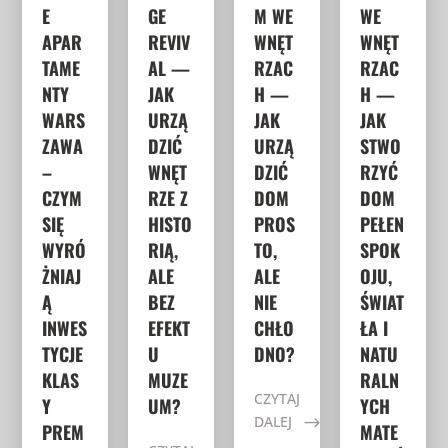
E
GE
M WE
WE
APAR
REVIV
WNĘT
WNĘT
TAME
AL —
RZAC
RZAC
NTY
JAK
H —
H —
WARS
URZĄ
JAK
JAK
ZAWA
DZIĆ
URZĄ
STWO
–
WNĘT
DZIĆ
RZYĆ
CZYM
RZE Z
DOM
DOM
SIĘ
HISTO
PROS
PEŁEN
WYRÓ
RIĄ,
TO,
SPOK
ŻNIAJ
ALE
ALE
OJU,
Ą
BEZ
NIE
ŚWIAT
INWES
EFEKT
CHŁO
ŁA I
TYCJE
U
DNO?
NATU
KLAS
MUZE
RALN
CZYTAJ
Y
UM?
YCH
DALEJ
PREM
MATE