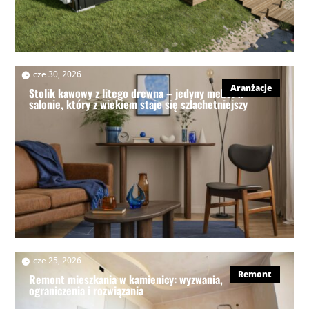
|
cze 30, 2026
Aranżacje
Stolik kawowy z litego drewna – jedyny mebel w
salonie, który z wiekiem staje się szlachetniejszy
|
cze 25, 2026
Remont
Remont mieszkania w kamienicy: wyzwania,
ograniczenia i rozwiązania