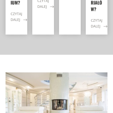
CZYTAJ
IUM?
RIAŁÓ
DALEJ
W?
CZYTAJ
DALEJ
CZYTAJ
DALEJ