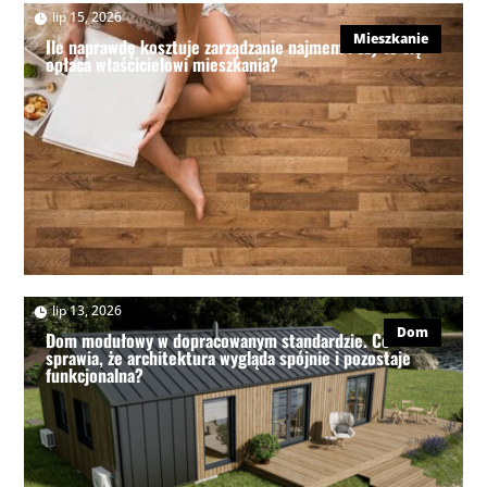
|
lip 15, 2026
Mieszkanie
Ile naprawdę kosztuje zarządzanie najmem i czy to się
opłaca właścicielowi mieszkania?
|
lip 13, 2026
Dom
Dom modułowy w dopracowanym standardzie. Co
sprawia, że architektura wygląda spójnie i pozostaje
funkcjonalna?