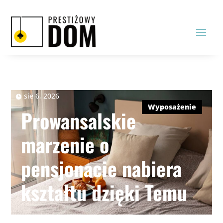
sie 6, 2026
|
Wyposażenie
Prowansalskie
marzenie o
pensjonacie nabiera
kształtu dzięki Temu