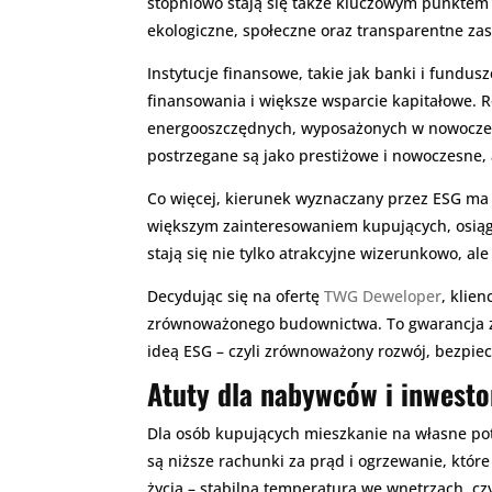
stopniowo stają się także kluczowym punktem 
ekologiczne, społeczne oraz transparentne zas
Instytucje finansowe, takie jak banki i fundu
finansowania i większe wsparcie kapitałowe.
energooszczędnych, wyposażonych w nowoczesne
postrzegane są jako prestiżowe i nowoczesne,
Co więcej, kierunek wyznaczany przez ESG ma r
większym zainteresowaniem kupujących, osiąg
stają się nie tylko atrakcyjne wizerunkowo, al
Decydując się na ofertę
TWG Deweloper
, klie
zrównoważonego budownictwa. To gwarancja za
ideą ESG – czyli zrównoważony rozwój, bezpiec
Atuty dla nabywców i inwest
Dla osób kupujących mieszkanie na własne po
są niższe rachunki za prąd i ogrzewanie, któ
życia – stabilna temperatura we wnętrzach, c