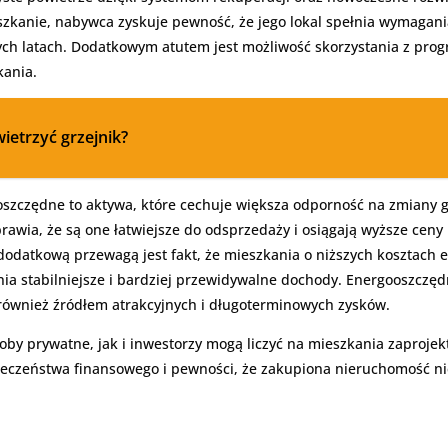
szkanie, nabywca zyskuje pewność, że jego lokal spełnia wymagani
ch latach. Dodatkowym atutem jest możliwość skorzystania z prog
kania.
ietrzyć grzejnik?
szczędne to aktywa, które cechuje większa odporność na zmiany g
awia, że są one łatwiejsze do odsprzedaży i osiągają wyższe ceny
odatkową przewagą jest fakt, że mieszkania o niższych kosztach ek
 stabilniejsze i bardziej przewidywalne dochody. Energooszczędne 
również źródłem atrakcyjnych i długoterminowych zysków.
soby prywatne, jak i inwestorzy mogą liczyć na mieszkania zaproj
eczeństwa finansowego i pewności, że zakupiona nieruchomość nie 