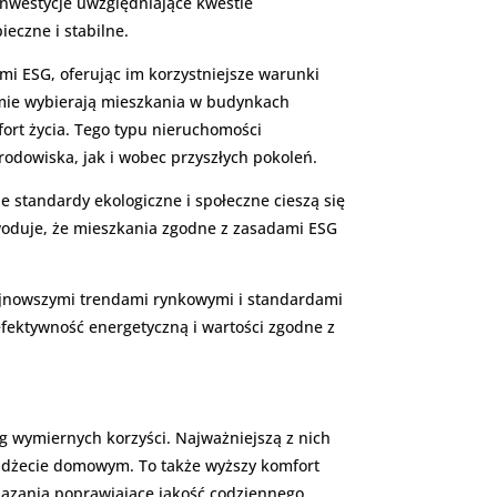
inwestycje uwzględniające kwestie
eczne i stabilne.
ami ESG, oferując im korzystniejsze warunki
omie wybierają mieszkania w budynkach
ort życia. Tego typu nieruchomości
odowiska, jak i wobec przyszłych pokoleń.
 standardy ekologiczne i społeczne cieszą się
woduje, że mieszkania zgodne z zasadami ESG
najnowszymi trendami rynkowymi i standardami
fektywność energetyczną i wartości zgodne z
 wymiernych korzyści. Najważniejszą z nich
 budżecie domowym. To także wyższy komfort
iązania poprawiające jakość codziennego