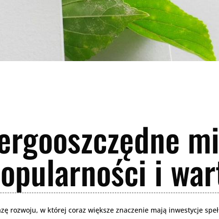
ergooszczędne mi
opularności i war
ę rozwoju, w której coraz większe znaczenie mają inwestycje speł