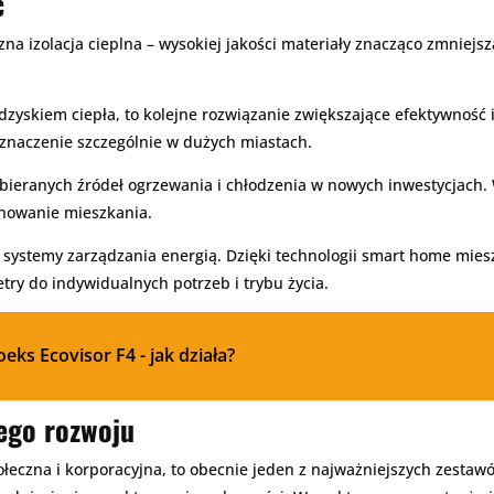
ć
a izolacja cieplna – wysokiej jakości materiały znacząco zmniejsza
dzyskiem ciepła, to kolejne rozwiązanie zwiększające efektywność i
 znaczenie szczególnie w dużych miastach.
ybieranych źródeł ogrzewania i chłodzenia w nowych inwestycjach.
nowanie mieszkania.
ne systemy zarządzania energią. Dzięki technologii smart home mi
try do indywidualnych potrzeb i trybu życia.
ks Ecovisor F4 - jak działa?
ego rozwoju
łeczna i korporacyjna, to obecnie jeden z najważniejszych zestaw