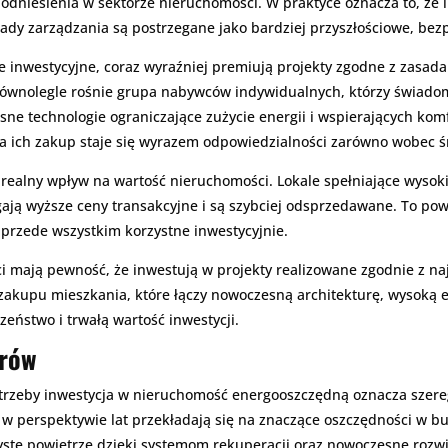
odniesienia w sektorze nieruchomości. W praktyce oznacza to, że 
ady zarządzania są postrzegane jako bardziej przyszłościowe, bezpi
sze inwestycyjne, coraz wyraźniej premiują projekty zgodne z zasad
 Równolegle rośnie grupa nabywców indywidualnych, którzy świad
 technologie ograniczające zużycie energii i wspierających komf
 a ich zakup staje się wyrazem odpowiedzialności zarówno wobec śr
ealny wpływ na wartość nieruchomości. Lokale spełniające wysokie
ają wyższe ceny transakcyjne i są szybciej odsprzedawane. To po
e przede wszystkim korzystne inwestycyjnie.
nci mają pewność, że inwestują w projekty realizowane zgodnie z 
kupu mieszkania, które łączy nowoczesną architekturę, wysoką e
zeństwo i trwałą wartość inwestycji.
orów
trzeby inwestycja w nieruchomość energooszczędną oznacza szereg
re w perspektywie lat przekładają się na znaczące oszczędności w
zyste powietrze dzięki systemom rekuperacji oraz nowoczesne rozw