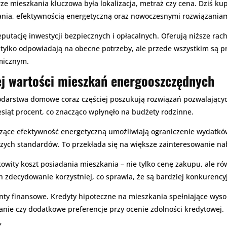
e mieszkania kluczowa była lokalizacja, metraż czy cena. Dziś kup
ania, efektywnością energetyczną oraz nowoczesnymi rozwiązaniam
utację inwestycji bezpiecznych i opłacalnych. Oferują niższe rachu
ie tylko odpowiadają na obecne potrzeby, ale przede wszystkim są 
micznym.
j wartości mieszkań energooszczędnych
darstwa domowe coraz częściej poszukują rozwiązań pozwalających 
iesiąt procent, co znacząco wpłynęło na budżety rodzinne.
ące efektywność energetyczną umożliwiają ograniczenie wydatkó
szych standardów. To przekłada się na większe zainteresowanie n
owity koszt posiadania mieszkania – nie tylko cenę zakupu, ale rów
 zdecydowanie korzystniej, co sprawia, że są bardziej konkurenc
nty finansowe. Kredyty hipoteczne na mieszkania spełniające wyso
anie czy dodatkowe preferencje przy ocenie zdolności kredytowej.