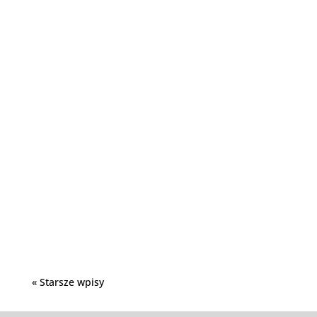
Kostka brukowa to materiał cieszący się dużą
popularnością. Wynika to przede wszystkim z
tego, że wykonana z niej...
« Starsze wpisy