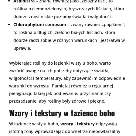
Aspidistra
– znana również jako „żelazny liść”, to
roślina o ciemnozielonych, błyszczących liściach, która
dobrze znosi niskie poziomy światła i wilgotność.
Chlorophytum comosum
– zwany również „pająkiem”,
to roślina o długich, zielono-białych liściach, która
dobrze radzi sobie w różnych warunkach i jest łatwa w
uprawie.
Wybierając rośliny do łazienki w stylu boho, warto
zwrócić uwagę na ich potrzeby dotyczące światła,
wilgotności i temperatury, aby zapewnić im odpowiednie
warunki do wzrostu. Pamiętaj również o regularnej
pielęgnacji, takiej jak podlewanie, przycinanie czy
przesadzanie, aby rośliny były zdrowe i piękne.
Wzory i tekstury w łazience boho
W łazience w stylu boho,
wzory i tekstury
odgrywają
istotną rolę, wprowadzając do wnętrza niepowtarzalny