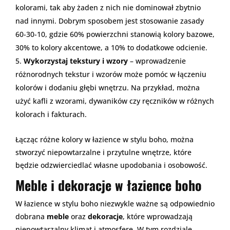
kolorami, tak aby żaden z nich nie dominował zbytnio
nad innymi. Dobrym sposobem jest stosowanie zasady
60-30-10, gdzie 60% powierzchni stanowią kolory bazowe,
30% to kolory akcentowe, a 10% to dodatkowe odcienie.
Wykorzystaj tekstury i wzory
– wprowadzenie
różnorodnych tekstur i wzorów może pomóc w łączeniu
kolorów i dodaniu głębi wnętrzu. Na przykład, można
użyć kafli z wzorami, dywaników czy ręczników w różnych
kolorach i fakturach.
Łącząc różne kolory w łazience w stylu boho, można
stworzyć niepowtarzalne i przytulne wnętrze, które
będzie odzwierciedlać własne upodobania i osobowość.
Meble i dekoracje w łazience boho
W łazience w stylu boho niezwykle ważne są odpowiednio
dobrana
meble
oraz
dekoracje
, które wprowadzają
niepowtarzalny klimat i atmosferę. W tym rozdziale