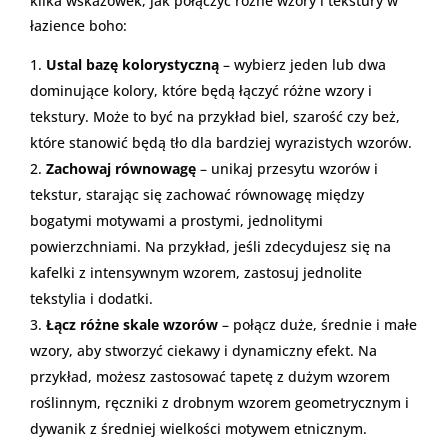
kilka wskazówek, jak połączyć różne wzory i tekstury w
łazience boho:
Ustal bazę kolorystyczną
– wybierz jeden lub dwa
dominujące kolory, które będą łączyć różne wzory i
tekstury. Może to być na przykład biel, szarość czy beż,
które stanowić będą tło dla bardziej wyrazistych wzorów.
Zachowaj równowagę
– unikaj przesytu wzorów i
tekstur, starając się zachować równowagę między
bogatymi motywami a prostymi, jednolitymi
powierzchniami. Na przykład, jeśli zdecydujesz się na
kafelki z intensywnym wzorem, zastosuj jednolite
tekstylia i dodatki.
Łącz różne skale wzorów
– połącz duże, średnie i małe
wzory, aby stworzyć ciekawy i dynamiczny efekt. Na
przykład, możesz zastosować tapetę z dużym wzorem
roślinnym, ręczniki z drobnym wzorem geometrycznym i
dywanik z średniej wielkości motywem etnicznym.