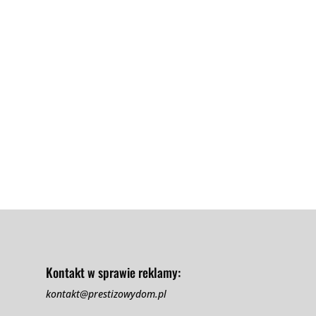
em. Jednak dla każdego ogrodnika stanowią poważną przeszkodę w 
Kontakt w sprawie reklamy:
kontakt@prestizowydom.pl