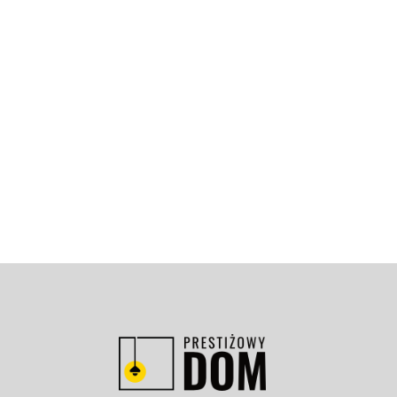
Ślimaki w ogrodzie to z pozoru błahy probl