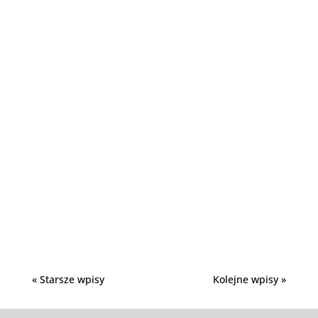
Planujesz remont i chcesz odświeżyć wnętrze
za pomocą tapety? Aby uniknąć niepotrzebnych
kosztów, przestojów i...
« Starsze wpisy
Kolejne wpisy »