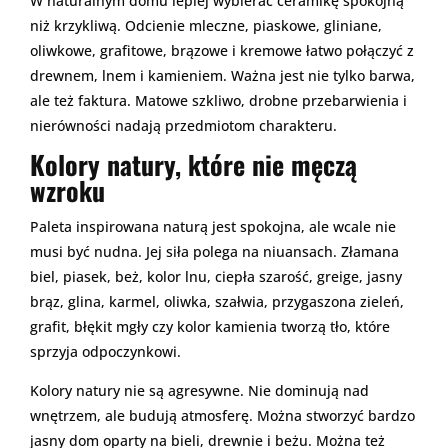
W naturalnym domu lepiej wybierać ceramikę spokojną
niż krzykliwą. Odcienie mleczne, piaskowe, gliniane,
oliwkowe, grafitowe, brązowe i kremowe łatwo połączyć z
drewnem, lnem i kamieniem. Ważna jest nie tylko barwa,
ale też faktura. Matowe szkliwo, drobne przebarwienia i
nierówności nadają przedmiotom charakteru.
Kolory natury, które nie męczą
wzroku
Paleta inspirowana naturą jest spokojna, ale wcale nie
musi być nudna. Jej siła polega na niuansach. Złamana
biel, piasek, beż, kolor lnu, ciepła szarość, greige, jasny
brąz, glina, karmel, oliwka, szałwia, przygaszona zieleń,
grafit, błękit mgły czy kolor kamienia tworzą tło, które
sprzyja odpoczynkowi.
Kolory natury nie są agresywne. Nie dominują nad
wnętrzem, ale budują atmosferę. Można stworzyć bardzo
jasny dom oparty na bieli, drewnie i beżu. Można też