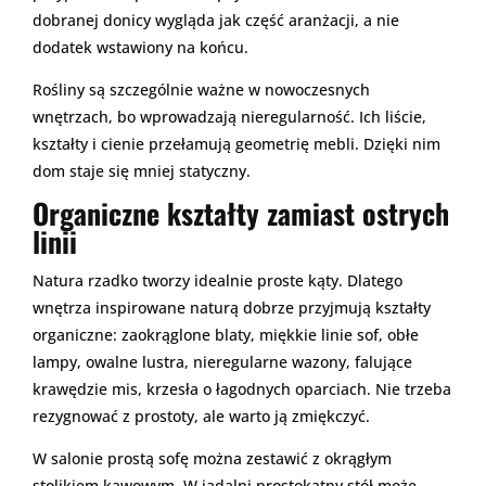
dobranej donicy wygląda jak część aranżacji, a nie
dodatek wstawiony na końcu.
Rośliny są szczególnie ważne w nowoczesnych
wnętrzach, bo wprowadzają nieregularność. Ich liście,
kształty i cienie przełamują geometrię mebli. Dzięki nim
dom staje się mniej statyczny.
Organiczne kształty zamiast ostrych
linii
Natura rzadko tworzy idealnie proste kąty. Dlatego
wnętrza inspirowane naturą dobrze przyjmują kształty
organiczne: zaokrąglone blaty, miękkie linie sof, obłe
lampy, owalne lustra, nieregularne wazony, falujące
krawędzie mis, krzesła o łagodnych oparciach. Nie trzeba
rezygnować z prostoty, ale warto ją zmiękczyć.
W salonie prostą sofę można zestawić z okrągłym
stolikiem kawowym. W jadalni prostokątny stół może