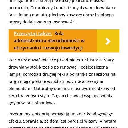
nieregularność, której nie da się podrobić masową
produkcją. Ceramiczny kubek, tkany dywan, drewniana
taca, lniana narzuta, pleciony kosz czy obraz lokalnego
artysty dodają wnętrzu osobowości.
Przeczytaj także:
Rola
administratora nieruchomości w
utrzymaniu i rozwoju inwestycji
Warto też dawać miejsce przedmiotom z historią. Stary
drewniany stół, krzesło po renowacji, odziedziczona
lampa, komoda z drugiej ręki albo ramka znaleziona na
targu mogą pięknie współistnieć z nowoczesnymi
elementami. Naturalny dom nie musi być urządzony od
zera i w jednym stylu. Często ciekawiej wygląda wtedy,
gdy powstaje stopniowo.
Przedmioty z historią pomagają uniknąć katalogowego
efektu. Sprawiają, że dom jest bardziej własny. A natura