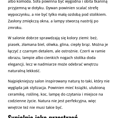
albo komoda. Sofa powinna być wygodna i obita tkaniną
przyjemną w dotyku. Dywan powinien scalać strefę
wypoczynku, a nie być tylko małą ozdobą pod stolikiem.
Zasłony zmiękczą okna, a lampy stworzą nastrój po
zmroku.
W salonie dobrze sprawdzają się kolory ziemi: beż,
piasek, złamana biel, oliwka, glina, ciepły brąz. Można je
łączyć z czarnym detalem, ale ostrożnie. Czerń w ramie
obrazu, lampie albo cienkich nogach stolika doda
elegancji, lecz w nadmiarze może odebrać wnętrzu
naturalną lekkość.
Najpiękniejszy salon inspirowany naturą to taki, który nie
wygląda jak stylizacja. Powinien mieć książki, ulubioną
ceramikę, roślinę, koc, lampę do czytania i miejsce na
codzienne życie. Natura nie jest perfekcyjna, więc
wnętrze też nie musi takie być.
Sypialnia jako przestrzeń