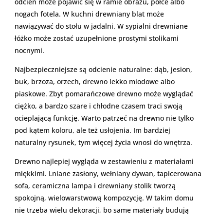
odcień może pojawić się w ramie obrazu, półce albo
nogach fotela. W kuchni drewniany blat może
nawiązywać do stołu w jadalni. W sypialni drewniane
łóżko może zostać uzupełnione prostymi stolikami
nocnymi.
Najbezpieczniejsze są odcienie naturalne: dąb, jesion,
buk, brzoza, orzech, drewno lekko miodowe albo
piaskowe. Zbyt pomarańczowe drewno może wyglądać
ciężko, a bardzo szare i chłodne czasem traci swoją
ocieplającą funkcję. Warto patrzeć na drewno nie tylko
pod kątem koloru, ale też usłojenia. Im bardziej
naturalny rysunek, tym więcej życia wnosi do wnętrza.
Drewno najlepiej wygląda w zestawieniu z materiałami
miękkimi. Lniane zasłony, wełniany dywan, tapicerowana
sofa, ceramiczna lampa i drewniany stolik tworzą
spokojną, wielowarstwową kompozycję. W takim domu
nie trzeba wielu dekoracji, bo same materiały budują